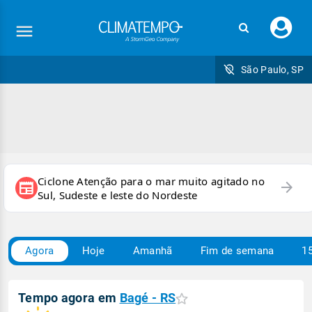
Faç
seu
logi
São Paulo, SP
Ciclone Atenção para o mar muito agitado no
arrow_forward
newspaper
Sul, Sudeste e leste do Nordeste
Agora
Hoje
Amanhã
Fim de semana
15
Tempo agora em
Bagé - RS