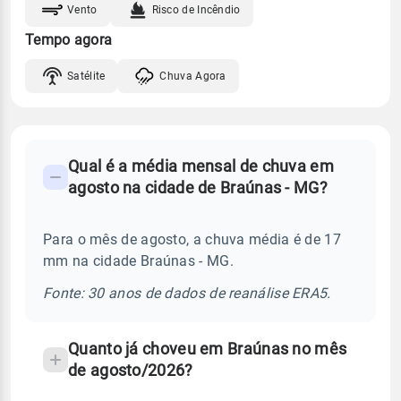
Vento
Risco de Incêndio
Tempo agora
Satélite
Chuva Agora
FAQ
Qual é a média mensal de chuva em
-
agosto na cidade de Braúnas - MG?
Perguntas
frequentes
Para o mês de agosto, a chuva média é de 17
sobre
mm na cidade Braúnas - MG.
chuva
e
Fonte: 30 anos de dados de reanálise ERA5.
temperatura
Quanto já choveu em Braúnas no mês
de agosto/2026?