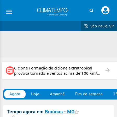
Faç
seu
logi
São Paulo, SP
Ciclone Formação de ciclone extratropical
arrow_forward
newspaper
provoca tornado e ventos acima de 100 km/h
no RS
Agora
Hoje
Amanhã
Fim de semana
15
Tempo agora em
Braúnas - MG