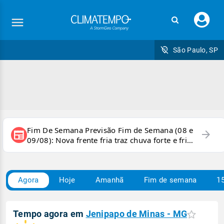
Faç
seu
logi
São Paulo, SP
Fim De Semana Previsão Fim de Semana (08 e
arrow_forward
newspaper
09/08): Nova frente fria traz chuva forte e frio
para áreas do país
Agora
Hoje
Amanhã
Fim de semana
15
Tempo agora em
Jenipapo de Minas - MG