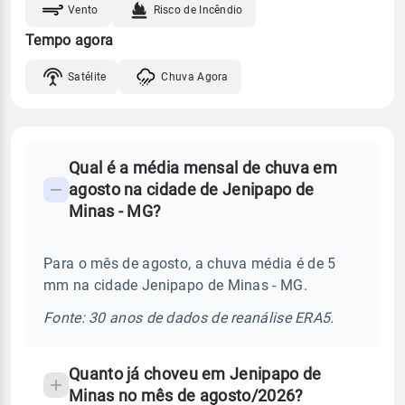
Vento
Risco de Incêndio
Tempo agora
Satélite
Chuva Agora
FAQ
Qual é a média mensal de chuva em
-
agosto na cidade de Jenipapo de
Perguntas
Minas - MG?
frequentes
sobre
Para o mês de agosto, a chuva média é de 5
chuva
mm na cidade Jenipapo de Minas - MG.
e
temperatura
Fonte: 30 anos de dados de reanálise ERA5.
Quanto já choveu em Jenipapo de
Minas no mês de agosto/2026?