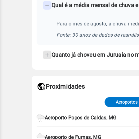
Qual é a média mensal de chuva e
-
Perguntas
frequentes
Para o mês de agosto, a chuva médi
sobre
Fonte: 30 anos de dados de reanáli
chuva
e
Quanto já choveu em Juruaia no 
temperatura
Proximidades
Fonte: dados combinados de estaçõe
de Tempo e Estudos Climáticos (CP
Aeroportos
Para obter mais informações sobre 
Aeroporto Poços de Caldas, MG
Aeroporto de Furnas, MG