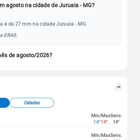
m agosto na cidade de Juruaia - MG?
a é de 27 mm na cidade Juruaia - MG.
se ERA5.
mês de agosto/2026?
s meteorológicas e satélite do Centro de Previsão
TEC).
Cidades
os dados climáticos,
clique aqui.
Mín/Max
Sens.
14°
14°
14°
Mín/Max
Sens.