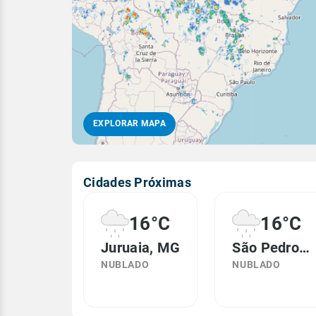
EXPLORAR MAPA
Cidades Próximas
16°C
16°C
Juruaia, MG
São Pedro da União, MG
NUBLADO
NUBLADO