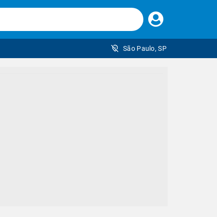
Faça
seu
login
São Paulo, SP