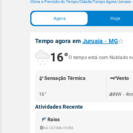
Clima e Previsão do Tempo
/
Cidade
/
Tempo Agora
/
Juruaia 
Agora
Hoje
Tempo agora em
Juruaia - MG
16°
O tempo está com Nublado 
Sensação Térmica
Vento
16°
NNW - 4k
Atividades Recente
Raios
0
NA ÚLTIMA HORA