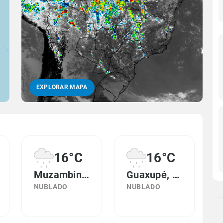
EXPLORAR MAPA
16°C
16°C
Muzambinho, MG
Guaxupé, MG
NUBLADO
NUBLADO