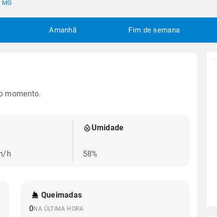
- MG
Amanhã
Fim de semana
no momento.
Umidade
m/h
58%
Queimadas
0
NA ÚLTIMA HORA