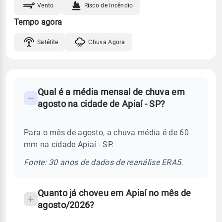
Vento
Risco de Incêndio
Tempo agora
Satélite
Chuva Agora
FAQ
Qual é a média mensal de chuva em
-
agosto na cidade de Apiaí - SP?
Perguntas
frequentes
Para o mês de agosto, a chuva média é de 60
sobre
mm na cidade Apiaí - SP.
chuva
e
Fonte: 30 anos de dados de reanálise ERA5.
temperatura
Quanto já choveu em Apiaí no mês de
agosto/2026?