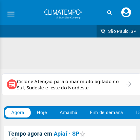
Faç
seu
logi
São Paulo, SP
Ciclone Atenção para o mar muito agitado no
arrow_forward
newspaper
Sul, Sudeste e leste do Nordeste
Agora
Hoje
Amanhã
Fim de semana
15
Tempo agora em
Apiaí - SP