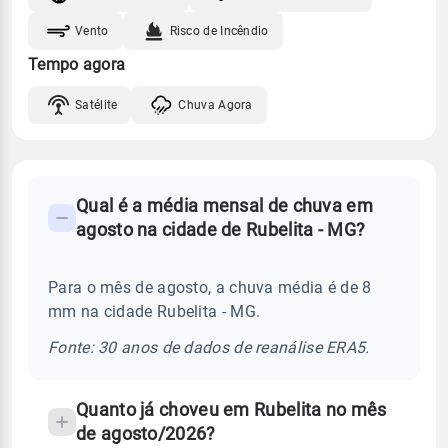
Vento
Risco de Incêndio
Tempo agora
Satélite
Chuva Agora
FAQ
Qual é a média mensal de chuva em
-
agosto na cidade de Rubelita - MG?
Perguntas
frequentes
Para o mês de agosto, a chuva média é de 8
sobre
mm na cidade Rubelita - MG.
chuva
e
Fonte: 30 anos de dados de reanálise ERA5.
temperatura
Quanto já choveu em Rubelita no mês
de agosto/2026?