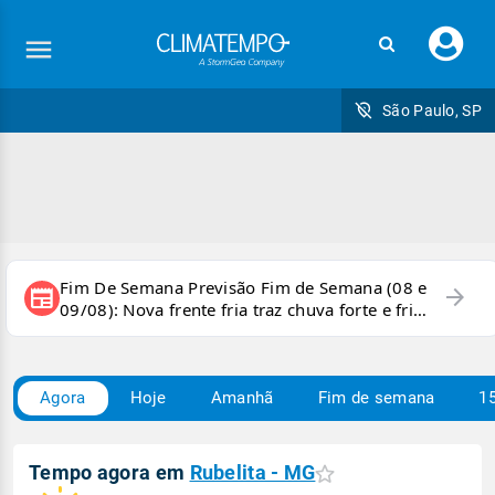
Faç
seu
logi
São Paulo, SP
Fim De Semana Previsão Fim de Semana (08 e
arrow_forward
newspaper
09/08): Nova frente fria traz chuva forte e frio
para áreas do país
Agora
Hoje
Amanhã
Fim de semana
15
Tempo agora em
Rubelita - MG