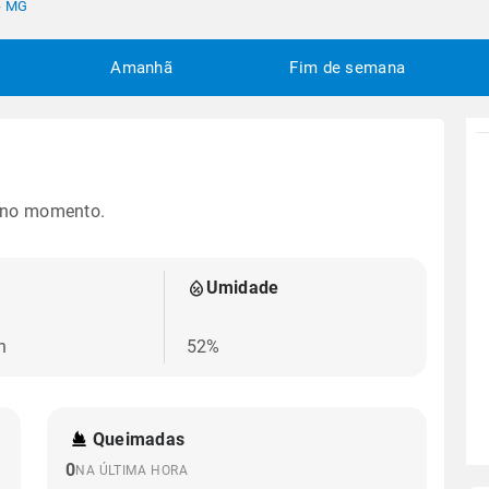
 - MG
Amanhã
Fim de semana
 no momento.
Umidade
h
52%
Queimadas
0
NA ÚLTIMA HORA