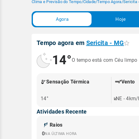
Clima e Previsão do Tempo
/
Cidade
/
Tempo Agora
/
Sericita
Agora
Hoje
Tempo agora em
Sericita - MG
14°
O tempo está com Céu limpo
Sensação Térmica
Vento
14°
NE - 4km/
Atividades Recente
Raios
0
NA ÚLTIMA HORA