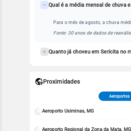
Qual é a média mensal de chuva e
-
Perguntas
frequentes
Para o mês de agosto, a chuva médi
sobre
Fonte: 30 anos de dados de reanáli
chuva
e
Quanto já choveu em Sericita no 
temperatura
Proximidades
Fonte: dados combinados de estaçõe
de Tempo e Estudos Climáticos (CP
Aeroportos
Para obter mais informações sobre 
Aeroporto Usiminas, MG
Aeroporto Regional da Zona da Mata, M