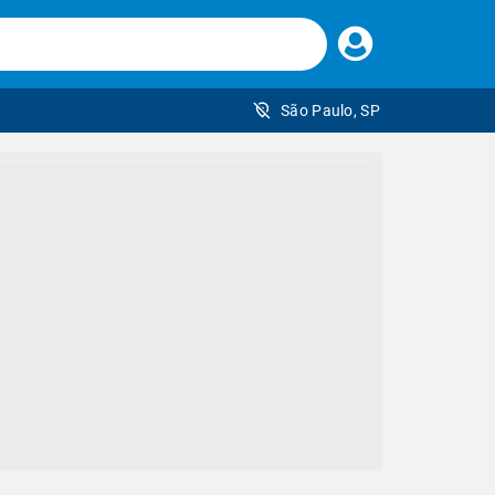
Faça
seu
login
São Paulo, SP