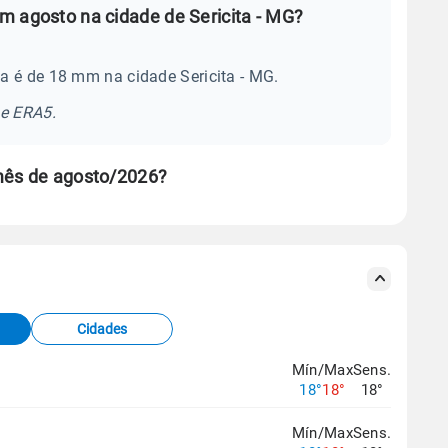
m agosto na cidade de Sericita - MG?
a é de 18 mm na cidade Sericita - MG.
se ERA5.
mês de agosto/2026?
s meteorológicas e satélite do Centro de Previsão
TEC).
Cidades
os dados climáticos,
clique aqui.
Mín/Max
Sens.
18°
18°
18°
Mín/Max
Sens.
G