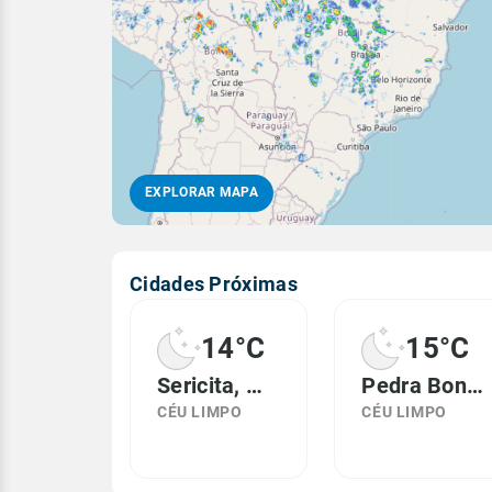
EXPLORAR MAPA
Cidades Próximas
14°C
15°C
Sericita, MG
Pedra Bonita, MG
CÉU LIMPO
CÉU LIMPO