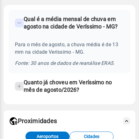
FAQ
Qual é a média mensal de chuva em
-
agosto na cidade de Veríssimo - MG?
Perguntas
frequentes
Para o mês de agosto, a chuva média é de 13
sobre
mm na cidade Veríssimo - MG.
chuva
e
Fonte: 30 anos de dados de reanálise ERA5.
temperatura
Quanto já choveu em Veríssimo no
mês de agosto/2026?
Proximidades
Fonte: dados combinados de estações
Aeroportos
Cidades