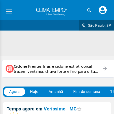
Faç
seu
logi
São Paulo, SP
Ciclone Frentes frias e ciclone extratropical
arrow_forward
newspaper
trazem ventania, chuva forte e frio para o Sul
e Sudeste
Agora
Hoje
Amanhã
Fim de semana
15
Tempo agora em
Veríssimo - MG