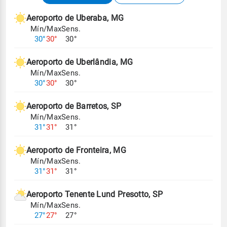
meteorológicas e satélite do Centro de Previsão
de Tempo e Estudos Climáticos (CPTEC).
Aeroporto de Uberaba, MG
Mín/Max
Sens.
Para obter mais informações sobre os dados
30°
30°
30°
climáticos,
clique aqui.
Aeroporto de Uberlândia, MG
Mín/Max
Sens.
30°
30°
30°
Aeroporto de Barretos, SP
Mín/Max
Sens.
31°
31°
31°
Aeroporto de Fronteira, MG
Mín/Max
Sens.
31°
31°
31°
Aeroporto Tenente Lund Presotto, SP
Mín/Max
Sens.
27°
27°
27°