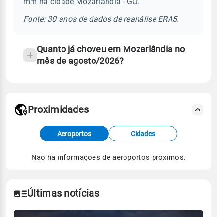
mm na cidade Mozarlândia - GO.
chuva
e
Fonte: 30 anos de dados de reanálise ERA5.
temperatura
Quanto já choveu em Mozarlândia no
mês de agosto/2026?
Proximidades
Fonte: dados combinados de estações
Aeroportos
Cidades
meteorológicas e satélite do Centro de Previsão
de Tempo e Estudos Climáticos (CPTEC).
Não há informações de aeroportos próximos.
Para obter mais informações sobre os dados
climáticos,
clique aqui.
Últimas notícias