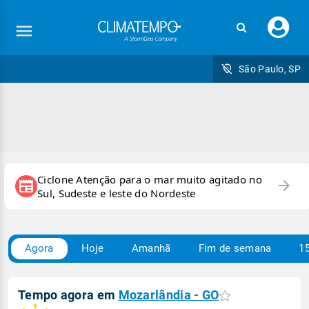
Faç
seu
logi
São Paulo, SP
Ciclone Atenção para o mar muito agitado no
arrow_forward
newspaper
Sul, Sudeste e leste do Nordeste
Agora
Hoje
Amanhã
Fim de semana
15
Tempo agora em
Mozarlândia - GO