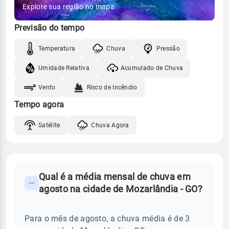
Explore sua região no mapa
Previsão do tempo
Temperatura
Chuva
Pressão
Umidade Relativa
Acumulado de Chuva
Vento
Risco de Incêndio
Tempo agora
Satélite
Chuva Agora
FAQ
Qual é a média mensal de chuva em
-
agosto na cidade de Mozarlândia - GO?
Perguntas
frequentes
Para o mês de agosto, a chuva média é de 3
sobre