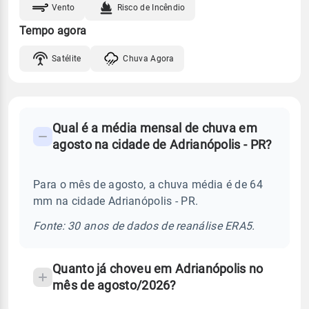
Vento
Risco de Incêndio
Tempo agora
Satélite
Chuva Agora
FAQ
Qual é a média mensal de chuva em
-
agosto na cidade de Adrianópolis - PR?
Perguntas
frequentes
Para o mês de agosto, a chuva média é de 64
sobre
mm na cidade Adrianópolis - PR.
chuva
e
Fonte: 30 anos de dados de reanálise ERA5.
temperatura
Quanto já choveu em Adrianópolis no
mês de agosto/2026?