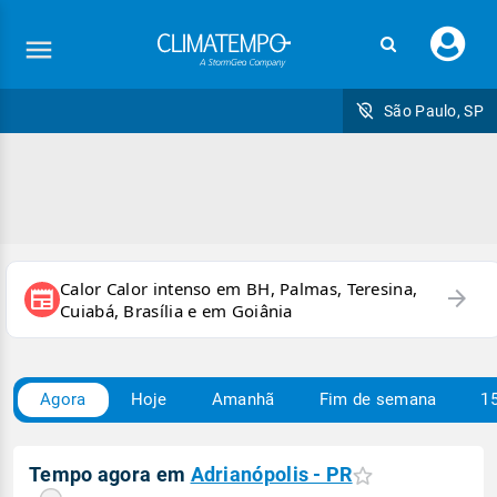
Faç
seu
logi
São Paulo, SP
Calor Calor intenso em BH, Palmas, Teresina,
arrow_forward
newspaper
Cuiabá, Brasília e em Goiânia
Agora
Hoje
Amanhã
Fim de semana
15
Tempo agora em
Adrianópolis - PR