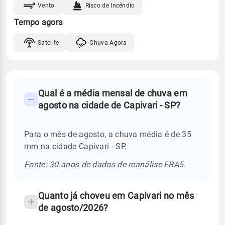
Vento
Risco de Incêndio
Tempo agora
Satélite
Chuva Agora
FAQ
Qual é a média mensal de chuva em
-
agosto na cidade de Capivari - SP?
Perguntas
frequentes
Para o mês de agosto, a chuva média é de 35
sobre
mm na cidade Capivari - SP.
chuva
e
Fonte: 30 anos de dados de reanálise ERA5.
temperatura
Quanto já choveu em Capivari no mês
de agosto/2026?