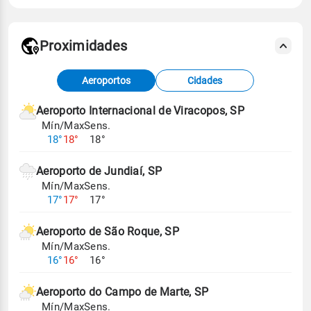
Proximidades
Fonte: dados combinados de estações
Aeroportos
Cidades
meteorológicas e satélite do Centro de Previsão
de Tempo e Estudos Climáticos (CPTEC).
Aeroporto Internacional de Viracopos, SP
Mín/Max
Sens.
Para obter mais informações sobre os dados
18°
18°
18°
climáticos,
clique aqui.
Aeroporto de Jundiaí, SP
Mín/Max
Sens.
17°
17°
17°
Aeroporto de São Roque, SP
Mín/Max
Sens.
16°
16°
16°
Aeroporto do Campo de Marte, SP
Mín/Max
Sens.