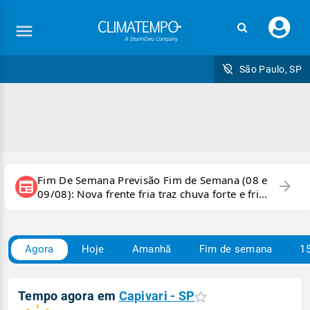
Faç
seu
logi
São Paulo, SP
Fim De Semana Previsão Fim de Semana (08 e
arrow_forward
newspaper
09/08): Nova frente fria traz chuva forte e frio
para áreas do país
Agora
Hoje
Amanhã
Fim de semana
15
Tempo agora em
Capivari - SP