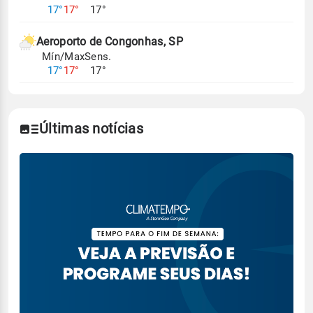
17°
17°
17°
Aeroporto de Congonhas, SP
Mín/Max
Sens.
17°
17°
17°
Últimas notícias