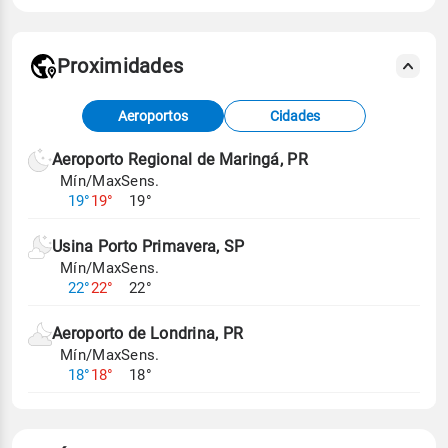
Proximidades
Fonte: dados combinados de estações
Aeroportos
Cidades
meteorológicas e satélite do Centro de Previsão
de Tempo e Estudos Climáticos (CPTEC).
Aeroporto Regional de Maringá, PR
Mín/Max
Sens.
Para obter mais informações sobre os dados
19°
19°
19°
climáticos,
clique aqui.
Usina Porto Primavera, SP
Mín/Max
Sens.
22°
22°
22°
Aeroporto de Londrina, PR
Mín/Max
Sens.
18°
18°
18°