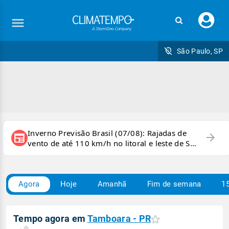
Faç
seu
logi
São Paulo, SP
Inverno Previsão Brasil (07/08): Rajadas de
arrow_forward
newspaper
vento de até 110 km/h no litoral e leste de SP
e sul do RJ
Agora
Hoje
Amanhã
Fim de semana
15
Tempo agora em
Tamboara - PR