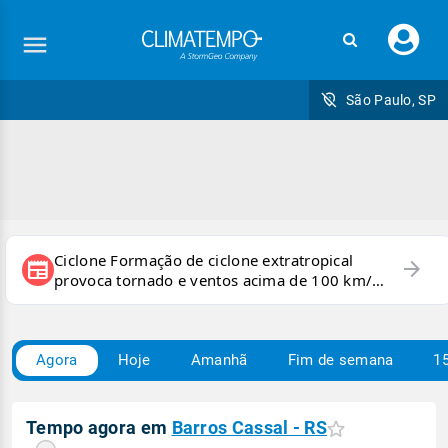
Faç
seu
logi
São Paulo, SP
Ciclone Formação de ciclone extratropical
arrow_forward
newspaper
provoca tornado e ventos acima de 100 km/h
no RS
Agora
Hoje
Amanhã
Fim de semana
15
Tempo agora em
Barros Cassal - RS