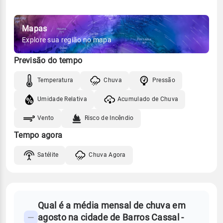
Mapas
Explore sua região no mapa
Previsão do tempo
Temperatura
Chuva
Pressão
Umidade Relativa
Acumulado de Chuva
Vento
Risco de Incêndio
Tempo agora
Satélite
Chuva Agora
FAQ
Qual é a média mensal de chuva em
-
agosto na cidade de Barros Cassal -
Perguntas