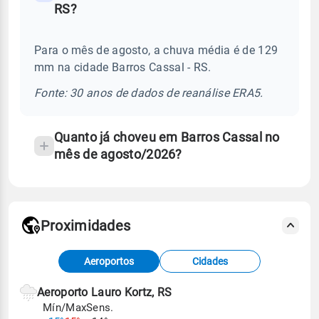
RS?
frequentes
sobre
Para o mês de agosto, a chuva média é de 129
chuva
mm na cidade Barros Cassal - RS.
e
temperatura
Fonte: 30 anos de dados de reanálise ERA5.
Quanto já choveu em Barros Cassal no
mês de agosto/2026?
Proximidades
Fonte: dados combinados de estações
Aeroportos
Cidades
meteorológicas e satélite do Centro de Previsão
de Tempo e Estudos Climáticos (CPTEC).
Aeroporto Lauro Kortz, RS
Mín/Max
Sens.
Para obter mais informações sobre os dados