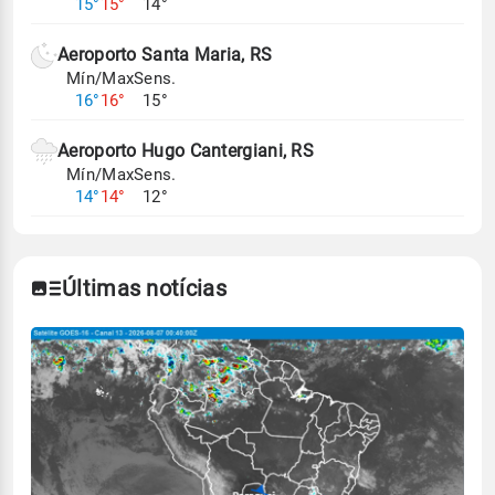
15°
15°
14°
climáticos,
clique aqui.
Aeroporto Santa Maria, RS
Mín/Max
Sens.
16°
16°
15°
Aeroporto Hugo Cantergiani, RS
Mín/Max
Sens.
14°
14°
12°
Últimas notícias