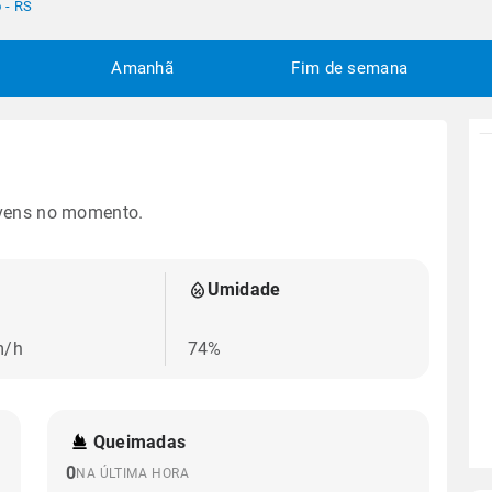
 - RS
Amanhã
Fim de semana
vens no momento.
Umidade
m/h
74%
Queimadas
0
NA ÚLTIMA HORA