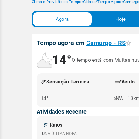
Clima e Previsão do Tempo
/
Cidade
/
Tempo Agora
/
Camargo
Agora
Hoje
Tempo agora em
Camargo - RS
14°
O tempo está com Muitas nu
Sensação Térmica
Vento
14°
NW - 13k
Atividades Recente
Raios
0
NA ÚLTIMA HORA