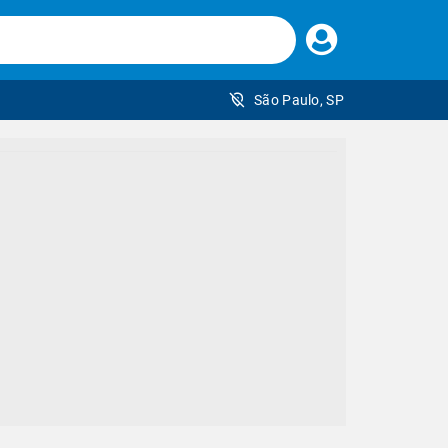
Faça
seu
login
São Paulo, SP