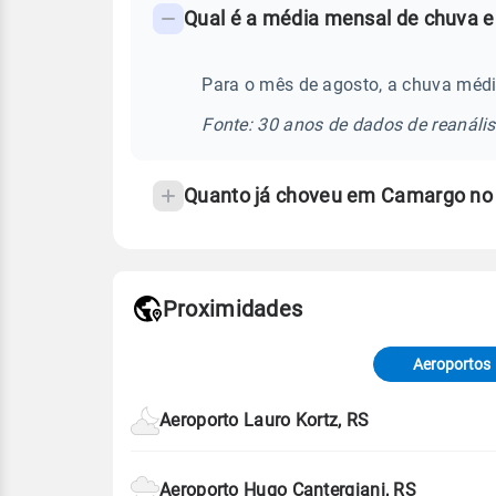
Qual é a média mensal de chuva 
-
Perguntas
frequentes
Para o mês de agosto, a chuva méd
sobre
Fonte: 30 anos de dados de reanáli
chuva
e
Quanto já choveu em Camargo no
temperatura
Proximidades
Fonte: dados combinados de estaçõe
de Tempo e Estudos Climáticos (CP
Aeroportos
Para obter mais informações sobre 
Aeroporto Lauro Kortz, RS
Aeroporto Hugo Cantergiani, RS