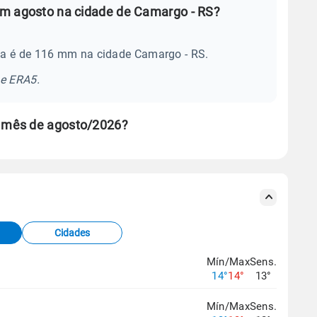
em agosto na cidade de Camargo - RS?
ia é de 116 mm na cidade Camargo - RS.
se ERA5.
 mês de agosto/2026?
s meteorológicas e satélite do Centro de Previsão
TEC).
Cidades
os dados climáticos,
clique aqui.
Mín/Max
Sens.
14°
14°
13°
Mín/Max
Sens.