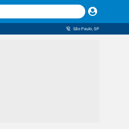
Faça
seu
login
São Paulo, SP