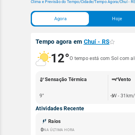
Clima e Previsão do Tempo
/
Cidade
/
Tempo Agora
/
Chuí - R
Agora
Hoje
Tempo agora em
Chuí - RS
12°
O tempo está com Sol com a
Sensação Térmica
Vento
9°
W - 31km
Atividades Recente
Raios
0
NA ÚLTIMA HORA