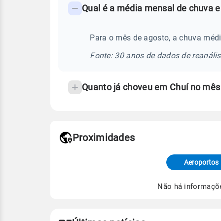
Qual é a média mensal de chuva e
-
Perguntas
frequentes
Para o mês de agosto, a chuva médi
sobre
Fonte: 30 anos de dados de reanáli
chuva
e
Quanto já choveu em Chuí no mês
temperatura
Proximidades
Fonte: dados combinados de estaçõe
de Tempo e Estudos Climáticos (CP
Aeroportos
Para obter mais informações sobre 
Não há informaçõ