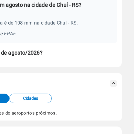
m agosto na cidade de Chuí - RS?
a é de 108 mm na cidade Chuí - RS.
se ERA5.
 de agosto/2026?
s meteorológicas e satélite do Centro de Previsão
TEC).
Cidades
os dados climáticos,
clique aqui.
es de aeroportos próximos.