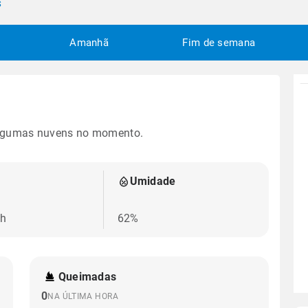
S
Amanhã
Fim de semana
lgumas nuvens no momento.
Umidade
/h
62%
Queimadas
0
NA ÚLTIMA HORA