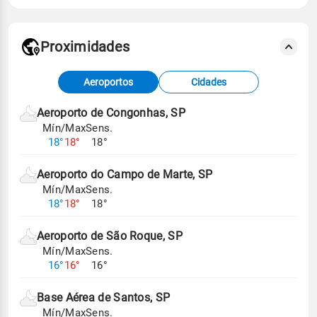
Proximidades
Fonte: dados combinados de estações
Aeroportos
Cidades
meteorológicas e satélite do Centro de Previsão
de Tempo e Estudos Climáticos (CPTEC).
Aeroporto de Congonhas, SP
Mín/Max
Sens.
Para obter mais informações sobre os dados
18°
18°
18°
climáticos,
clique aqui.
Aeroporto do Campo de Marte, SP
Mín/Max
Sens.
18°
18°
18°
Aeroporto de São Roque, SP
Mín/Max
Sens.
16°
16°
16°
Base Aérea de Santos, SP
Mín/Max
Sens.