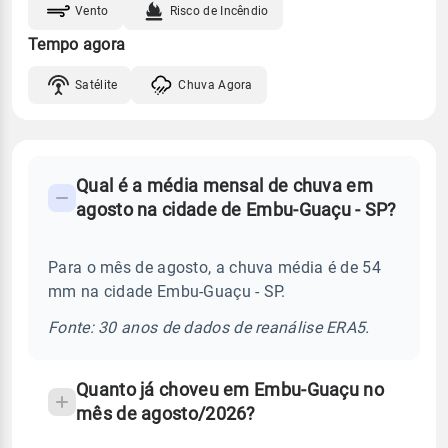
Vento
Risco de Incêndio
Tempo agora
Satélite
Chuva Agora
FAQ
Qual é a média mensal de chuva em
-
agosto na cidade de Embu-Guaçu - SP?
Perguntas
frequentes
Para o mês de agosto, a chuva média é de 54
sobre
mm na cidade Embu-Guaçu - SP.
chuva
e
Fonte: 30 anos de dados de reanálise ERA5.
temperatura
Quanto já choveu em Embu-Guaçu no
mês de agosto/2026?