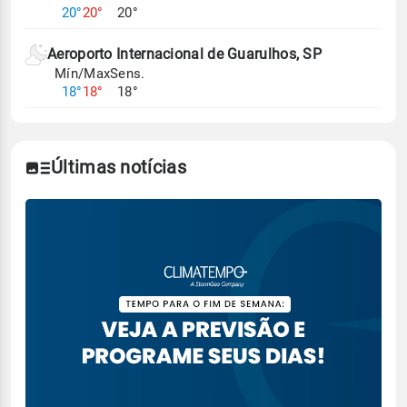
20°
20°
20°
Aeroporto Internacional de Guarulhos, SP
Mín/Max
Sens.
18°
18°
18°
Últimas notícias