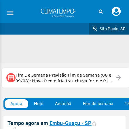
Faç
seu
logi
São Paulo, SP
Fim De Semana Previsão Fim de Semana (08 e
arrow_forward
newspaper
09/08): Nova frente fria traz chuva forte e frio
para áreas do país
Agora
Hoje
Amanhã
Fim de semana
15
Tempo agora em
Embu-Guaçu - SP