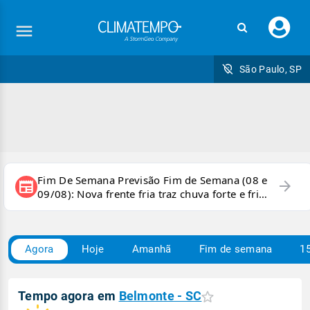
Faç
seu
logi
São Paulo, SP
Fim De Semana Previsão Fim de Semana (08 e
arrow_forward
newspaper
09/08): Nova frente fria traz chuva forte e frio
para áreas do país
Agora
Hoje
Amanhã
Fim de semana
15
Tempo agora em
Belmonte - SC