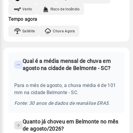
Vento
Risco de Incêndio
Tempo agora
Satélite
Chuva Agora
FAQ
Qual é a média mensal de chuva em
-
agosto na cidade de Belmonte - SC?
Perguntas
frequentes
Para o mês de agosto, a chuva média é de 101
sobre
mm na cidade Belmonte - SC.
chuva
e
Fonte: 30 anos de dados de reanálise ERA5.
temperatura
Quanto já choveu em Belmonte no mês
de agosto/2026?