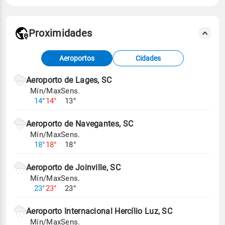
Proximidades
Fonte: dados combinados de estações
Aeroportos
Cidades
meteorológicas e satélite do Centro de Previsão
de Tempo e Estudos Climáticos (CPTEC).
Aeroporto de Lages, SC
Mín/Max
Sens.
Para obter mais informações sobre os dados
14°
14°
13°
climáticos,
clique aqui.
Aeroporto de Navegantes, SC
Mín/Max
Sens.
18°
18°
18°
Aeroporto de Joinville, SC
Mín/Max
Sens.
23°
23°
23°
Aeroporto Internacional Hercílio Luz, SC
Mín/Max
Sens.