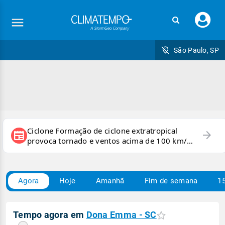
Faç
seu
logi
São Paulo, SP
Ciclone Formação de ciclone extratropical
arrow_forward
newspaper
provoca tornado e ventos acima de 100 km/h
no RS
Agora
Hoje
Amanhã
Fim de semana
15
Tempo agora em
Dona Emma - SC