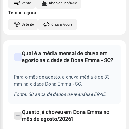
Vento
Risco de Incêndio
Tempo agora
Satélite
Chuva Agora
FAQ
Qual é a média mensal de chuva em
-
agosto na cidade de Dona Emma - SC?
Perguntas
frequentes
Para o mês de agosto, a chuva média é de 83
sobre
mm na cidade Dona Emma - SC.
chuva
e
Fonte: 30 anos de dados de reanálise ERA5.
temperatura
Quanto já choveu em Dona Emma no
mês de agosto/2026?