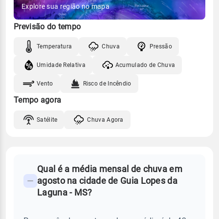
Explore sua região no mapa
Previsão do tempo
Temperatura
Chuva
Pressão
Umidade Relativa
Acumulado de Chuva
Vento
Risco de Incêndio
Tempo agora
Satélite
Chuva Agora
FAQ
Qual é a média mensal de chuva em
-
agosto na cidade de Guia Lopes da
Perguntas
Laguna - MS?
frequentes
sobre