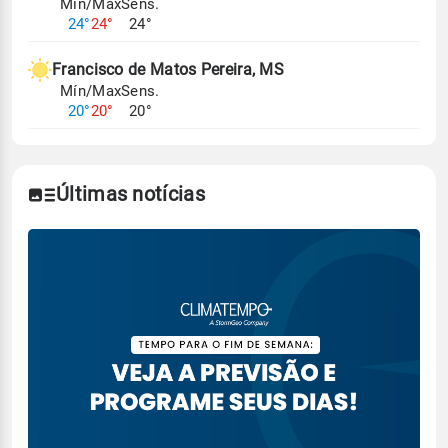
Mín/Max
Sens.
24°
24°
24°
Francisco de Matos Pereira, MS
Mín/Max
Sens.
20°
20°
20°
Últimas notícias