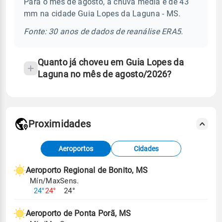
Para o mês de agosto, a chuva média é de 43
chuva
mm na cidade Guia Lopes da Laguna - MS.
e
temperatura
Fonte: 30 anos de dados de reanálise ERA5.
Quanto já choveu em Guia Lopes da
Laguna no mês de agosto/2026?
Proximidades
Fonte: dados combinados de estações
Aeroportos
Cidades
meteorológicas e satélite do Centro de Previsão
de Tempo e Estudos Climáticos (CPTEC).
Aeroporto Regional de Bonito, MS
Mín/Max
Sens.
Para obter mais informações sobre os dados
24°
24°
24°
climáticos,
clique aqui.
Aeroporto de Ponta Porã, MS