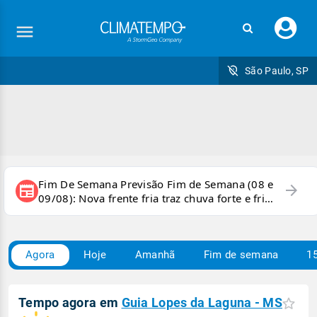
Faç
seu
logi
São Paulo, SP
Fim De Semana Previsão Fim de Semana (08 e
arrow_forward
newspaper
09/08): Nova frente fria traz chuva forte e frio
para áreas do país
Agora
Hoje
Amanhã
Fim de semana
15
Tempo agora em
Guia Lopes da Laguna - MS