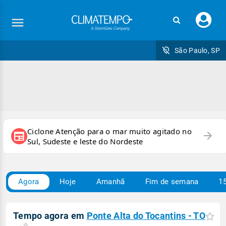
Faç
seu
logi
São Paulo, SP
Ciclone Atenção para o mar muito agitado no
arrow_forward
newspaper
Sul, Sudeste e leste do Nordeste
Agora
Hoje
Amanhã
Fim de semana
15
Tempo agora em
Ponte Alta do Tocantins - TO