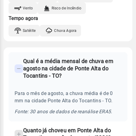
Vento
Risco de Incêndio
Tempo agora
Satélite
Chuva Agora
FAQ
Qual é a média mensal de chuva em
-
agosto na cidade de Ponte Alta do
Perguntas
Tocantins - TO?
frequentes
sobre
Para o mês de agosto, a chuva média é de 0
chuva
mm na cidade Ponte Alta do Tocantins - TO.
e
temperatura
Fonte: 30 anos de dados de reanálise ERA5.
Quanto já choveu em Ponte Alta do