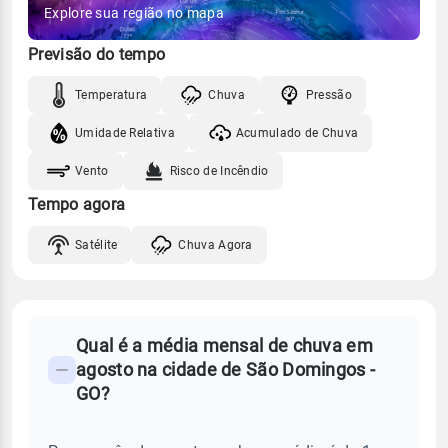
Explore sua região no mapa
Previsão do tempo
Temperatura
Chuva
Pressão
Umidade Relativa
Acumulado de Chuva
Vento
Risco de Incêndio
Tempo agora
Satélite
Chuva Agora
FAQ
Qual é a média mensal de chuva em
-
agosto na cidade de São Domingos -
Perguntas
GO?
frequentes
sobre