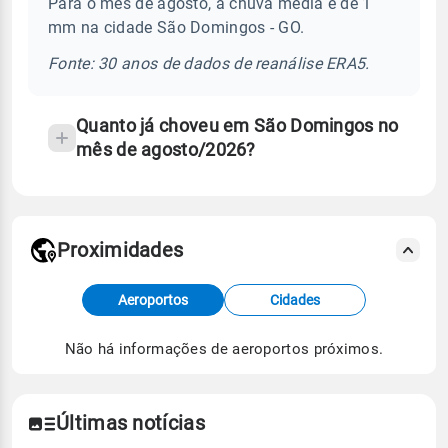
Para o mês de agosto, a chuva média é de 1
chuva
mm na cidade São Domingos - GO.
e
temperatura
Fonte: 30 anos de dados de reanálise ERA5.
Quanto já choveu em São Domingos no
mês de agosto/2026?
Proximidades
Fonte: dados combinados de estações
Aeroportos
Cidades
meteorológicas e satélite do Centro de Previsão
de Tempo e Estudos Climáticos (CPTEC).
Não há informações de aeroportos próximos.
Para obter mais informações sobre os dados
climáticos,
clique aqui.
Últimas notícias