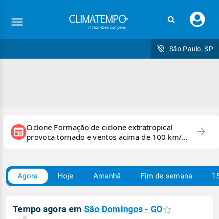
Faç
seu
logi
São Paulo, SP
Ciclone Formação de ciclone extratropical
arrow_forward
newspaper
provoca tornado e ventos acima de 100 km/h
no RS
Agora
Hoje
Amanhã
Fim de semana
15
Tempo agora em
São Domingos - GO