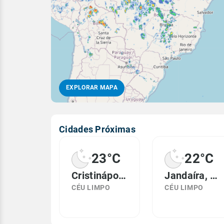
EXPLORAR MAPA
Cidades Próximas
23°C
22°C
Cristinápolis, SE
Jandaíra, BA
CÉU LIMPO
CÉU LIMPO