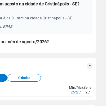
 agosto na cidade de Cristinápolis - SE?
 é de 81 mm na cidade Cristinápolis - SE.
se ERA5.
s no mês de agosto/2026?
s meteorológicas e satélite do Centro de Previsão
TEC).
Cidades
os dados climáticos,
clique aqui.
Mín/Max
Sens.
25°
25°
25°