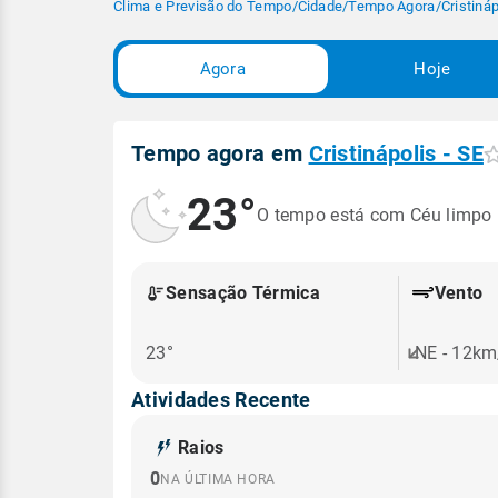
Clima e Previsão do Tempo
/
Cidade
/
Tempo Agora
/
Cristináp
Agora
Hoje
Tempo agora em
Cristinápolis - SE
23°
O tempo está com Céu limpo
Sensação Térmica
Vento
23°
NE - 12km
Atividades Recente
Raios
0
NA ÚLTIMA HORA