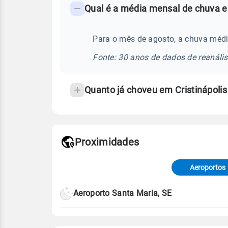
Qual é a média mensal de chuva em
-
Perguntas
frequentes
Para o mês de agosto, a chuva média
sobre
Fonte: 30 anos de dados de reanáli
chuva
e
Quanto já choveu em Cristinápoli
temperatura
Proximidades
Fonte: dados combinados de estaçõe
de Tempo e Estudos Climáticos (CP
Aeroportos
Para obter mais informações sobre 
Aeroporto Santa Maria, SE