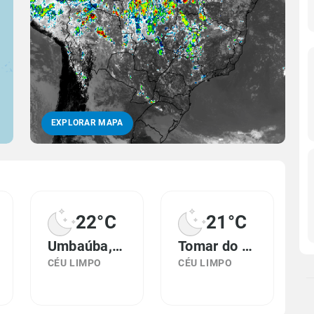
EXPLORAR MAPA
22°C
21°C
Umbaúba, SE
Tomar do Geru, SE
CÉU LIMPO
CÉU LIMPO