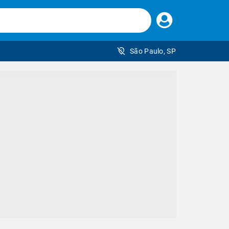
Faça
seu
login
São Paulo, SP