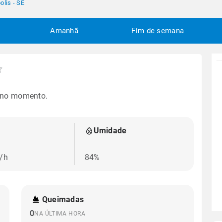
olis - SE
Amanhã
Fim de semana
 no momento.
Umidade
/h
84%
Queimadas
0
NA ÚLTIMA HORA