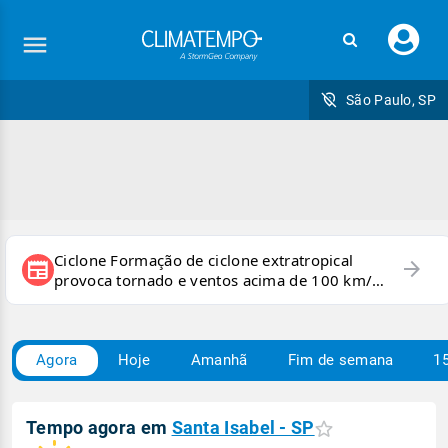
Faç
seu
logi
São Paulo, SP
Ciclone Formação de ciclone extratropical
arrow_forward
newspaper
provoca tornado e ventos acima de 100 km/h
no RS
Agora
Hoje
Amanhã
Fim de semana
15
Tempo agora em
Santa Isabel - SP