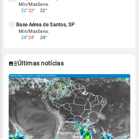
Mín/Max
Sens.
22°
22°
22°
Base Aérea de Santos, SP
Mín/Max
Sens.
24°
24°
24°
Últimas notícias