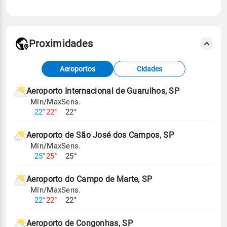
Proximidades
Fonte: dados combinados de estações
Aeroportos
Cidades
meteorológicas e satélite do Centro de Previsão
de Tempo e Estudos Climáticos (CPTEC).
Aeroporto Internacional de Guarulhos, SP
Mín/Max
Sens.
Para obter mais informações sobre os dados
22°
22°
22°
climáticos,
clique aqui.
Aeroporto de São José dos Campos, SP
Mín/Max
Sens.
25°
25°
25°
Aeroporto do Campo de Marte, SP
Mín/Max
Sens.
22°
22°
22°
Aeroporto de Congonhas, SP