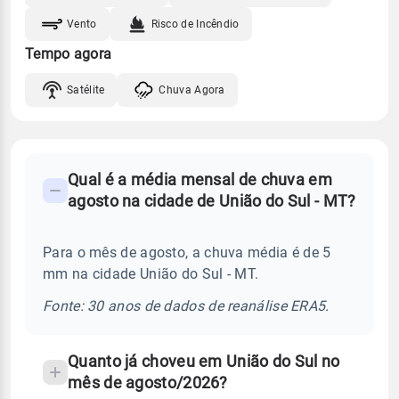
Vento
Risco de Incêndio
Tempo agora
Satélite
Chuva Agora
FAQ
Qual é a média mensal de chuva em
-
agosto na cidade de União do Sul - MT?
Perguntas
frequentes
Para o mês de agosto, a chuva média é de 5
sobre
mm na cidade União do Sul - MT.
chuva
e
Fonte: 30 anos de dados de reanálise ERA5.
temperatura
Quanto já choveu em União do Sul no
mês de agosto/2026?