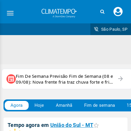
Faç
seu
logi
São Paulo, SP
Fim De Semana Previsão Fim de Semana (08 e
arrow_forward
newspaper
09/08): Nova frente fria traz chuva forte e frio
para áreas do país
Agora
Hoje
Amanhã
Fim de semana
15
Tempo agora em
União do Sul - MT