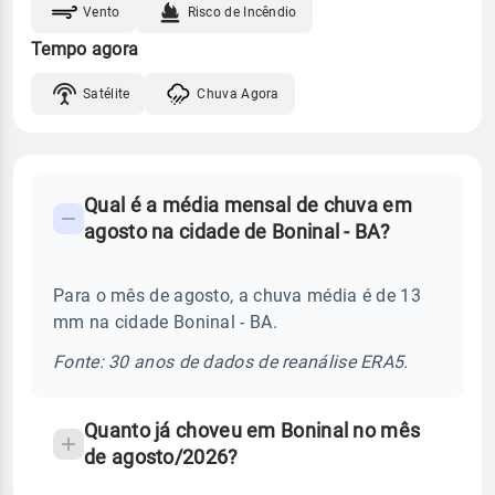
Vento
Risco de Incêndio
Tempo agora
Satélite
Chuva Agora
FAQ
Qual é a média mensal de chuva em
-
agosto na cidade de Boninal - BA?
Perguntas
frequentes
Para o mês de agosto, a chuva média é de 13
sobre
mm na cidade Boninal - BA.
chuva
e
Fonte: 30 anos de dados de reanálise ERA5.
temperatura
Quanto já choveu em Boninal no mês
de agosto/2026?