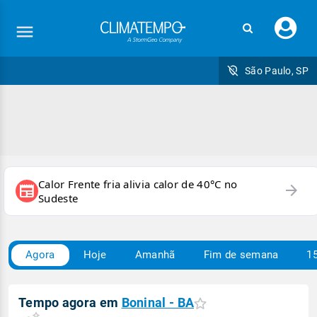
Faç
seu
logi
São Paulo, SP
Calor Frente fria alivia calor de 40°C no
arrow_forward
newspaper
Sudeste
Agora
Hoje
Amanhã
Fim de semana
15
Tempo agora em
Boninal - BA