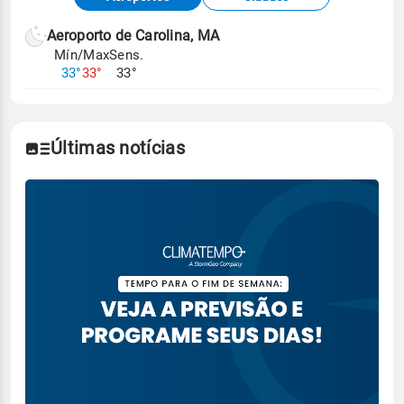
meteorológicas e satélite do Centro de Previsão
de Tempo e Estudos Climáticos (CPTEC).
Aeroporto de Carolina, MA
Mín/Max
Sens.
Para obter mais informações sobre os dados
33°
33°
33°
climáticos,
clique aqui.
Últimas notícias