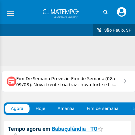
Faç
seu
logi
São Paulo, SP
Fim De Semana Previsão Fim de Semana (08 e
arrow_forward
newspaper
09/08): Nova frente fria traz chuva forte e frio
para áreas do país
Agora
Hoje
Amanhã
Fim de semana
15
Tempo agora em
Babaçulândia - TO