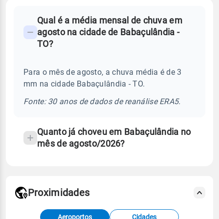
FAQ
Qual é a média mensal de chuva em
-
agosto na cidade de Babaçulândia -
Perguntas
TO?
frequentes
sobre
Para o mês de agosto, a chuva média é de 3
chuva
mm na cidade Babaçulândia - TO.
e
temperatura
Fonte: 30 anos de dados de reanálise ERA5.
Quanto já choveu em Babaçulândia no
mês de agosto/2026?
Proximidades
Fonte: dados combinados de estações
Aeroportos
Cidades