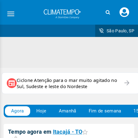
Faç
seu
logi
São Paulo, SP
Ciclone Atenção para o mar muito agitado no
arrow_forward
newspaper
Sul, Sudeste e leste do Nordeste
Agora
Hoje
Amanhã
Fim de semana
15
Tempo agora em
Itacajá - TO