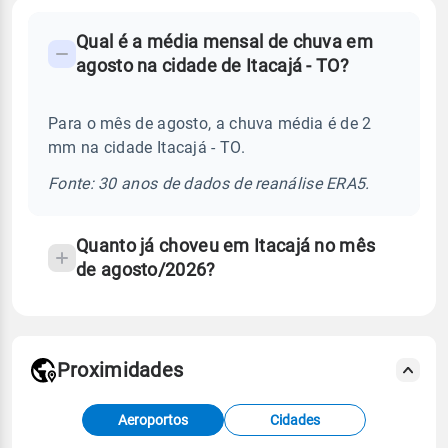
FAQ
Qual é a média mensal de chuva em
-
agosto na cidade de Itacajá - TO?
Perguntas
frequentes
Para o mês de agosto, a chuva média é de 2
sobre
mm na cidade Itacajá - TO.
chuva
e
Fonte: 30 anos de dados de reanálise ERA5.
temperatura
Quanto já choveu em Itacajá no mês
de agosto/2026?
Proximidades
Fonte: dados combinados de estações
Aeroportos
Cidades
meteorológicas e satélite do Centro de Previsão