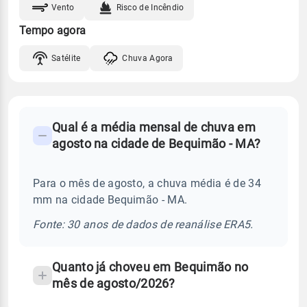
Vento
Risco de Incêndio
Tempo agora
Satélite
Chuva Agora
FAQ
Qual é a média mensal de chuva em
-
agosto na cidade de Bequimão - MA?
Perguntas
frequentes
Para o mês de agosto, a chuva média é de 34
sobre
mm na cidade Bequimão - MA.
chuva
e
Fonte: 30 anos de dados de reanálise ERA5.
temperatura
Quanto já choveu em Bequimão no
mês de agosto/2026?