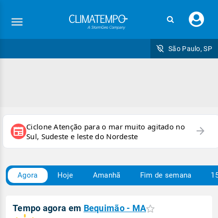
Faç
seu
logi
São Paulo, SP
Ciclone Atenção para o mar muito agitado no
arrow_forward
newspaper
Sul, Sudeste e leste do Nordeste
Agora
Hoje
Amanhã
Fim de semana
15
Tempo agora em
Bequimão - MA