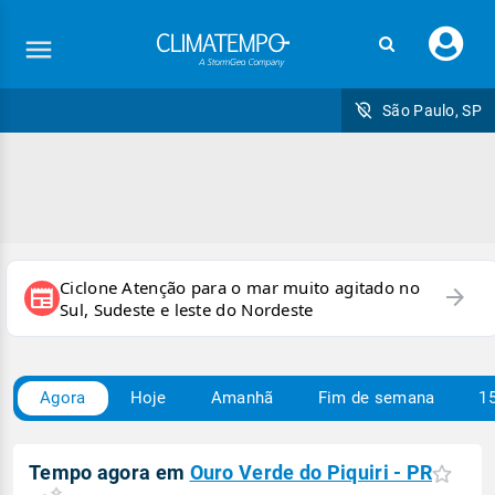
Faç
seu
logi
São Paulo, SP
Ciclone Atenção para o mar muito agitado no
arrow_forward
newspaper
Sul, Sudeste e leste do Nordeste
Agora
Hoje
Amanhã
Fim de semana
15
Tempo agora em
Ouro Verde do Piquiri - PR