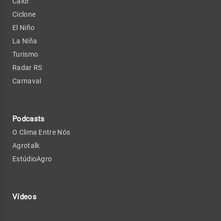
Calor
Ciclone
El Niño
La Niña
Turismo
Radar RS
Carnaval
Podcasts
O Clima Entre Nós
Agrotalk
EstúdioAgro
Vídeos