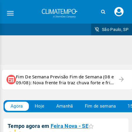
Faç
seu
logi
São Paulo, SP
Fim De Semana Previsão Fim de Semana (08 e
arrow_forward
newspaper
09/08): Nova frente fria traz chuva forte e frio
para áreas do país
Agora
Hoje
Amanhã
Fim de semana
15
Tempo agora em
Feira Nova - SE