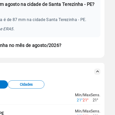
m agosto na cidade de Santa Terezinha - PE?
a é de 87 mm na cidade Santa Terezinha - PE.
se ERA5.
inha no mês de agosto/2026?
s meteorológicas e satélite do Centro de Previsão
TEC).
Cidades
os dados climáticos,
clique aqui.
Mín/Max
Sens.
21°
21°
21°
Mín/Max
Sens.
 PE