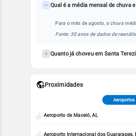
Qual é a média mensal de chuva e
-
Perguntas
frequentes
Para o mês de agosto, a chuva médi
sobre
Fonte: 30 anos de dados de reanáli
chuva
e
Quanto já choveu em Santa Terez
temperatura
Proximidades
Fonte: dados combinados de estaçõe
de Tempo e Estudos Climáticos (CP
Aeroportos
Para obter mais informações sobre 
Aeroporto de Maceió, AL
Aeroporto Internacional dos Guararapes,