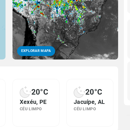
EXPLORAR MAPA
20°C
20°C
Xexéu, PE
Jacuípe, AL
CÉU LIMPO
CÉU LIMPO