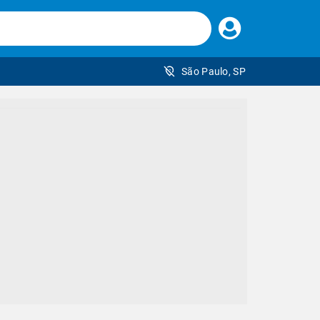
Faça
seu
login
São Paulo, SP