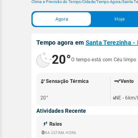
Clima e Previsão do Tempo
/
Cidade
/
Tempo Agora
/
Santa Te
Agora
Hoje
Tempo agora em
Santa Terezinha -
20°
O tempo está com Céu limpo
Sensação Térmica
Vento
20°
NE - 6km/
Atividades Recente
Raios
0
NA ÚLTIMA HORA