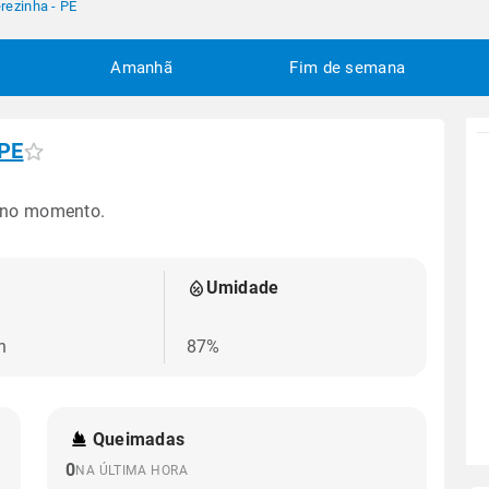
rezinha - PE
Amanhã
Fim de semana
 PE
 no momento.
Umidade
h
87%
Queimadas
0
NA ÚLTIMA HORA