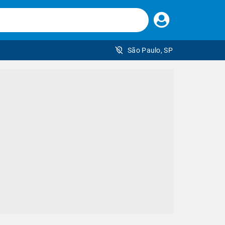
Faça
seu
login
São Paulo, SP