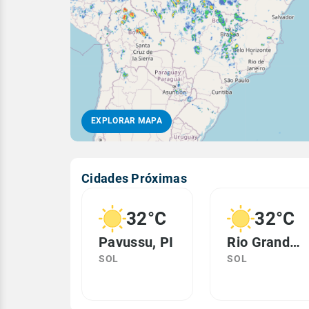
EXPLORAR MAPA
Cidades Próximas
32°C
32°C
Pavussu, PI
Rio Grande do Piauí, PI
SOL
SOL