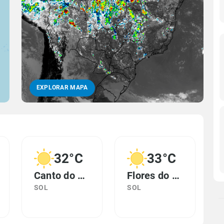
EXPLORAR MAPA
32°C
33°C
Canto do Buriti, PI
Flores do Piauí, PI
SOL
SOL