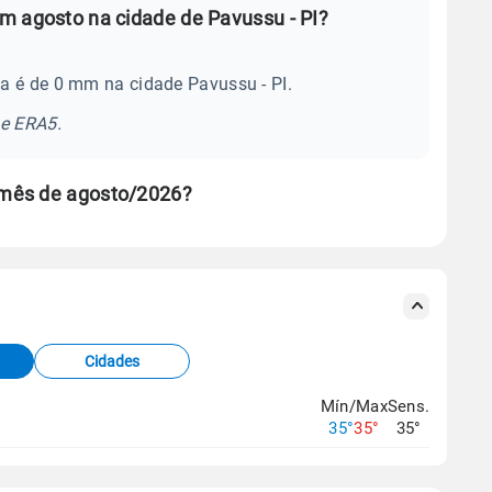
m agosto na cidade de Pavussu - PI?
a é de 0 mm na cidade Pavussu - PI.
se ERA5.
 mês de agosto/2026?
s meteorológicas e satélite do Centro de Previsão
TEC).
Cidades
os dados climáticos,
clique aqui.
Mín/Max
Sens.
35°
35°
35°