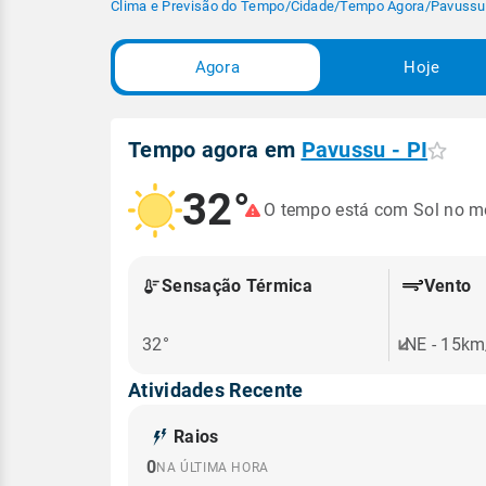
Clima e Previsão do Tempo
/
Cidade
/
Tempo Agora
/
Pavussu 
Agora
Hoje
Tempo agora em
Pavussu - PI
32°
O tempo está com Sol no 
Sensação Térmica
Vento
32°
NE - 15km
Atividades Recente
Raios
0
NA ÚLTIMA HORA