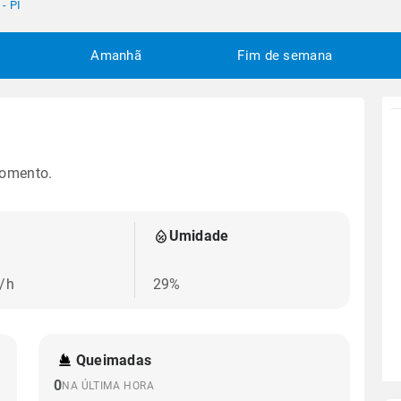
- PI
Amanhã
Fim de semana
momento.
Umidade
/h
29%
Queimadas
0
NA ÚLTIMA HORA