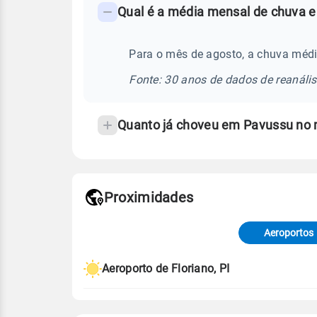
Qual é a média mensal de chuva e
-
Perguntas
frequentes
Para o mês de agosto, a chuva médi
sobre
Fonte: 30 anos de dados de reanáli
chuva
e
Quanto já choveu em Pavussu no
temperatura
Proximidades
Fonte: dados combinados de estaçõe
de Tempo e Estudos Climáticos (CP
Aeroportos
Para obter mais informações sobre 
Aeroporto de Floriano, PI