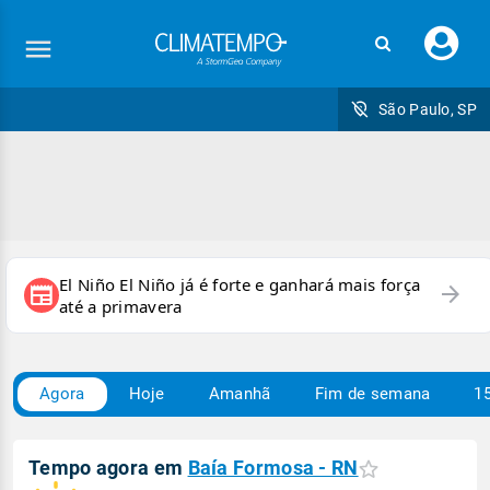
Faç
seu
logi
São Paulo, SP
El Niño El Niño já é forte e ganhará mais força
arrow_forward
newspaper
até a primavera
Agora
Hoje
Amanhã
Fim de semana
15
Tempo agora em
Baía Formosa - RN