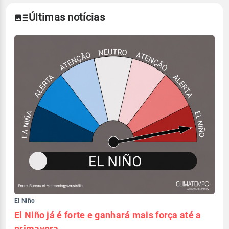
Últimas notícias
El Niño
El Niño já é forte e ganhará mais força até a
primavera