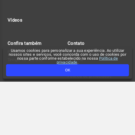
Vídeos
Confira também
Contato
Usamos cookies para personalizar a sua experiência. Ao utilizar
Participe
Compliance
nossos sites e serviços, você concorda com o uso de cookies por
nossa parte conforme estabelecido na nossa
Política de
Tempo no seu site
Anuncie
privacidade
.
Fale conosco
OK
Política de privacidade
Change privacy settings
FAQ
Termos de uso
API de previsão de tempo