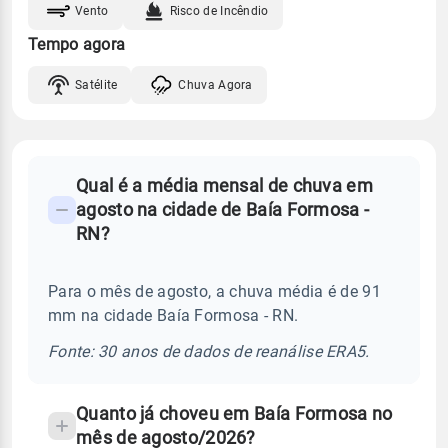
Vento
Risco de Incêndio
Tempo agora
Satélite
Chuva Agora
FAQ
Qual é a média mensal de chuva em
-
agosto na cidade de Baía Formosa -
Perguntas
RN?
frequentes
sobre
Para o mês de agosto, a chuva média é de 91
chuva
mm na cidade Baía Formosa - RN.
e
temperatura
Fonte: 30 anos de dados de reanálise ERA5.
Quanto já choveu em Baía Formosa no
mês de agosto/2026?