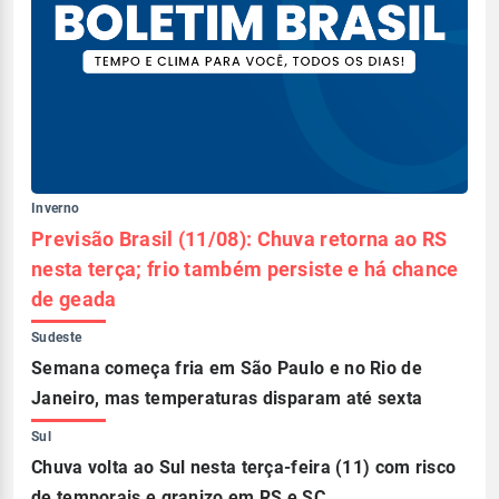
Inverno
Previsão Brasil (11/08): Chuva retorna ao RS
nesta terça; frio também persiste e há chance
de geada
Sudeste
Semana começa fria em São Paulo e no Rio de
Janeiro, mas temperaturas disparam até sexta
Sul
Chuva volta ao Sul nesta terça-feira (11) com risco
de temporais e granizo em RS e SC