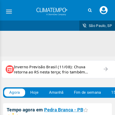
Faç
seu
logi
São Paulo, SP
Inverno Previsão Brasil (11/08): Chuva
arrow_forward
newspaper
retorna ao RS nesta terça; frio também
persiste e há chance de geada
Agora
Hoje
Amanhã
Fim de semana
15
Tempo agora em
Pedra Branca - PB