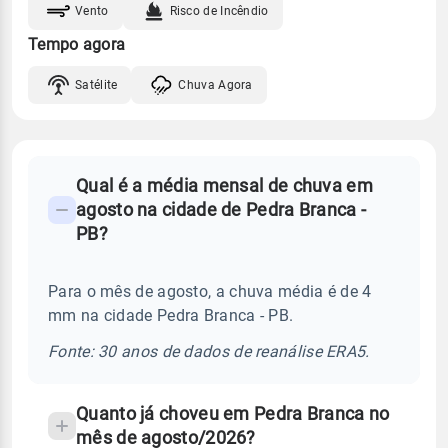
Vento
Risco de Incêndio
Tempo agora
Satélite
Chuva Agora
FAQ
Qual é a média mensal de chuva em
-
agosto na cidade de Pedra Branca -
Perguntas
PB?
frequentes
sobre
Para o mês de agosto, a chuva média é de 4
chuva
mm na cidade Pedra Branca - PB.
e
temperatura
Fonte: 30 anos de dados de reanálise ERA5.
Quanto já choveu em Pedra Branca no
mês de agosto/2026?