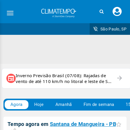
Faç
seu
logi
São Paulo, SP
Inverno Previsão Brasil (07/08): Rajadas de
arrow_forward
newspaper
vento de até 110 km/h no litoral e leste de SP
e sul do RJ
Agora
Hoje
Amanhã
Fim de semana
15
Tempo agora em
Santana de Mangueira - PB