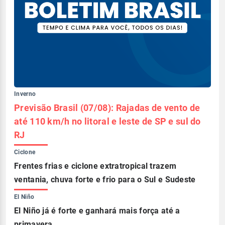
Inverno
Previsão Brasil (07/08): Rajadas de vento de
até 110 km/h no litoral e leste de SP e sul do
RJ
Ciclone
Frentes frias e ciclone extratropical trazem
ventania, chuva forte e frio para o Sul e Sudeste
El Niño
El Niño já é forte e ganhará mais força até a
primavera