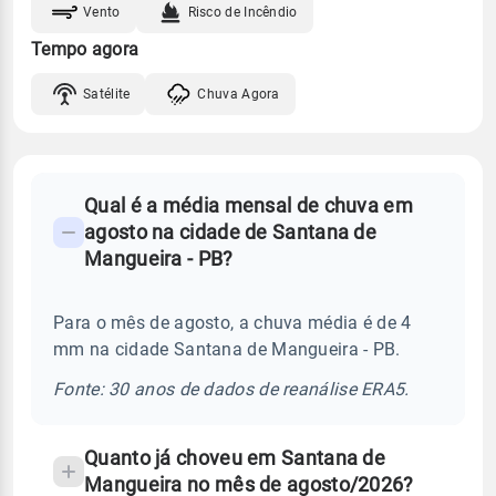
Vento
Risco de Incêndio
Tempo agora
Satélite
Chuva Agora
FAQ
Qual é a média mensal de chuva em
-
agosto na cidade de Santana de
Perguntas
Mangueira - PB?
frequentes
sobre
Para o mês de agosto, a chuva média é de 4
chuva
mm na cidade Santana de Mangueira - PB.
e
temperatura
Fonte: 30 anos de dados de reanálise ERA5.
Quanto já choveu em Santana de
Mangueira no mês de agosto/2026?