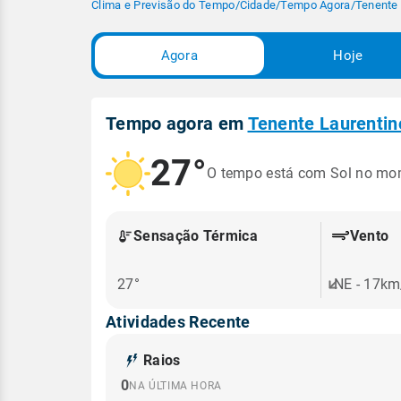
Clima e Previsão do Tempo
/
Cidade
/
Tempo Agora
/
Tenente 
Agora
Hoje
Tempo agora em
Tenente Laurentin
27°
O tempo está com Sol no mo
Sensação Térmica
Vento
27°
NE - 17km
Atividades Recente
Raios
0
NA ÚLTIMA HORA