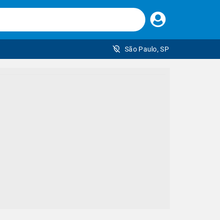
Faça
seu
login
São Paulo, SP