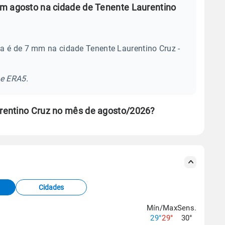
m agosto na cidade de Tenente Laurentino
a é de 7 mm na cidade Tenente Laurentino Cruz -
se ERA5.
rentino Cruz no mês de agosto/2026?
s meteorológicas e satélite do Centro de Previsão
TEC).
Cidades
os dados climáticos,
clique aqui.
Mín/Max
Sens.
29°
29°
30°