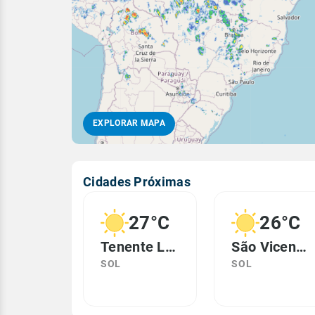
EXPLORAR MAPA
Cidades Próximas
27°C
26°C
Tenente Laurentino Cruz, RN
São Vicente, RN
SOL
SOL