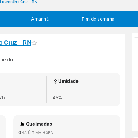
Laurentino Cruz - RN
Amanhã
Fim de semana
o Cruz - RN
mento.
Umidade
/h
45%
Queimadas
0
NA ÚLTIMA HORA