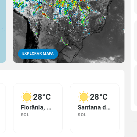
EXPLORAR MAPA
28°C
28°C
Florânia, RN
Santana do Matos, RN
SOL
SOL