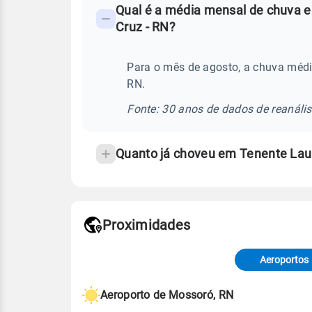
Qual é a média mensal de chuva e
-
Cruz - RN?
Perguntas
frequentes
Para o mês de agosto, a chuva médi
sobre
RN.
chuva
e
Fonte: 30 anos de dados de reanáli
temperatura
Quanto já choveu em Tenente Lau
Proximidades
Fonte: dados combinados de estaçõe
de Tempo e Estudos Climáticos (CP
Aeroportos
Para obter mais informações sobre 
Aeroporto de Mossoró, RN