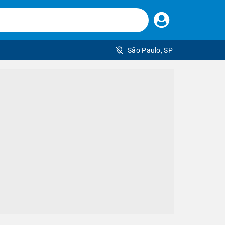
Faça
seu
login
São Paulo, SP