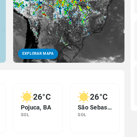
EXPLORAR MAPA
26°C
26°C
Pojuca, BA
São Sebastião do Passé, BA
SOL
SOL