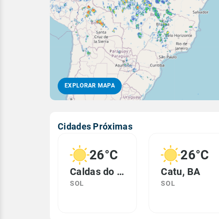
EXPLORAR MAPA
Cidades Próximas
26°C
26°C
Caldas do Jorro, BA
Catu, BA
SOL
SOL