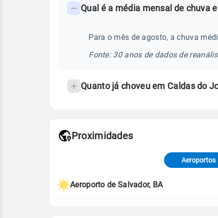
Qual é a média mensal de chuva e
-
Perguntas
frequentes
Para o mês de agosto, a chuva médi
sobre
Fonte: 30 anos de dados de reanáli
chuva
e
Quanto já choveu em Caldas do J
temperatura
Proximidades
Fonte: dados combinados de estaçõe
de Tempo e Estudos Climáticos (CP
Aeroportos
Para obter mais informações sobre 
Aeroporto de Salvador, BA