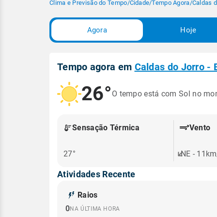
Clima e Previsão do Tempo
/
Cidade
/
Tempo Agora
/
Caldas d
Agora
Hoje
Tempo agora em
Caldas do Jorro -
26°
O tempo está com Sol no mo
Sensação Térmica
Vento
27°
NE - 11km
Atividades Recente
Raios
0
NA ÚLTIMA HORA