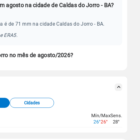
m agosto na cidade de Caldas do Jorro - BA?
a é de 71 mm na cidade Caldas do Jorro - BA.
se ERA5.
orro no mês de agosto/2026?
s meteorológicas e satélite do Centro de Previsão
TEC).
Cidades
os dados climáticos,
clique aqui.
Mín/Max
Sens.
26°
26°
28°