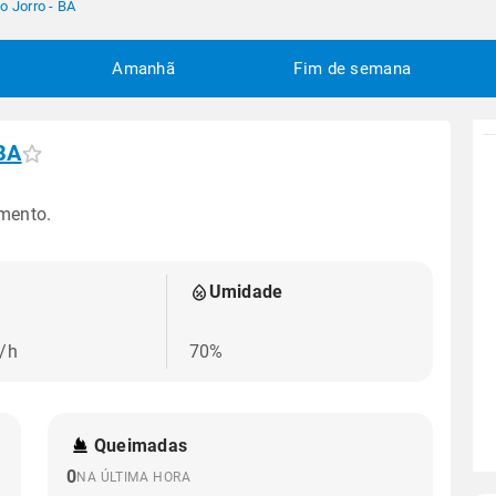
o Jorro - BA
Amanhã
Fim de semana
 BA
mento.
Umidade
/h
70%
Queimadas
0
NA ÚLTIMA HORA