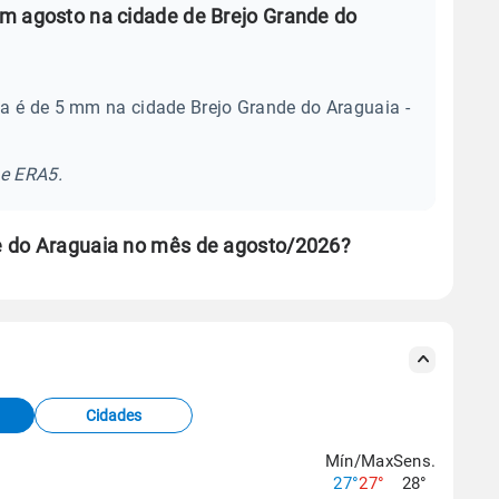
m agosto na cidade de Brejo Grande do
a é de 5 mm na cidade Brejo Grande do Araguaia -
se ERA5.
e do Araguaia no mês de agosto/2026?
s meteorológicas e satélite do Centro de Previsão
TEC).
Cidades
os dados climáticos,
clique aqui.
Mín/Max
Sens.
27°
27°
28°