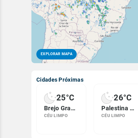
EXPLORAR MAPA
Cidades Próximas
25°C
26°C
Brejo Grande do Araguaia, PA
Palestina do Pará, PA
CÉU LIMPO
CÉU LIMPO