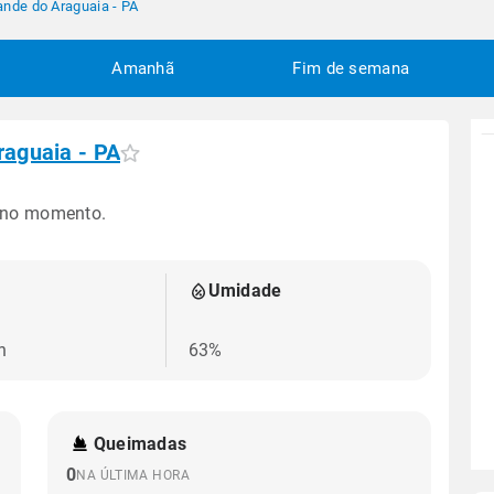
ande do Araguaia - PA
Amanhã
Fim de semana
raguaia - PA
 no momento.
Umidade
h
63%
Queimadas
0
NA ÚLTIMA HORA