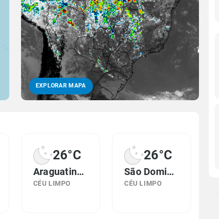
EXPLORAR MAPA
26°C
26°C
Araguatins, TO
São Domingos do Araguaia, PA
CÉU LIMPO
CÉU LIMPO