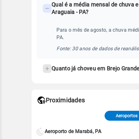
Qual é a média mensal de chuva e
-
Araguaia - PA?
Perguntas
frequentes
Para o mês de agosto, a chuva médi
sobre
PA.
chuva
e
Fonte: 30 anos de dados de reanáli
temperatura
Quanto já choveu em Brejo Grand
Proximidades
Fonte: dados combinados de estaçõe
de Tempo e Estudos Climáticos (CP
Aeroportos
Para obter mais informações sobre 
Aeroporto de Marabá, PA