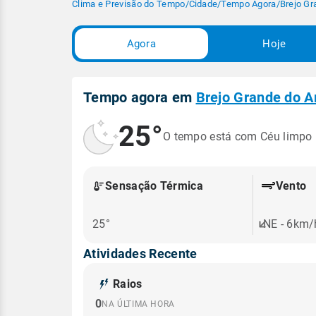
Clima e Previsão do Tempo
/
Cidade
/
Tempo Agora
/
Brejo Gr
Agora
Hoje
Tempo agora em
Brejo Grande do A
25°
O tempo está com Céu limpo
Sensação Térmica
Vento
25°
NE - 6km/
Atividades Recente
Raios
0
NA ÚLTIMA HORA