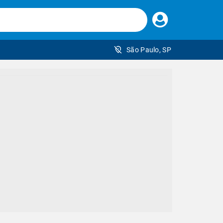
Faça
seu
login
São Paulo, SP