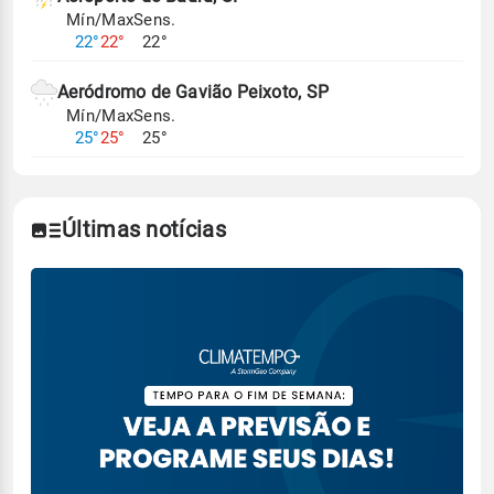
Mín/Max
Sens.
22°
22°
22°
Aeródromo de Gavião Peixoto, SP
Mín/Max
Sens.
25°
25°
25°
Últimas notícias