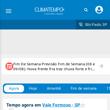
Faç
seu
logi
São Paulo, SP
Fim De Semana Previsão Fim de Semana (08 e
arrow_forward
newspaper
09/08): Nova frente fria traz chuva forte e frio
para áreas do país
Agora
Hoje
Amanhã
Fim de semana
15
Tempo agora em
Vale Formoso - SP