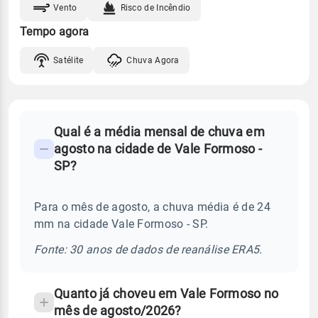
Vento
Risco de Incêndio
Tempo agora
Satélite
Chuva Agora
FAQ
Qual é a média mensal de chuva em
-
agosto na cidade de Vale Formoso -
Perguntas
SP?
frequentes
sobre
Para o mês de agosto, a chuva média é de 24
chuva
mm na cidade Vale Formoso - SP.
e
temperatura
Fonte: 30 anos de dados de reanálise ERA5.
Quanto já choveu em Vale Formoso no
mês de agosto/2026?