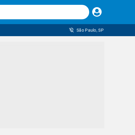
Faça
seu
login
São Paulo, SP