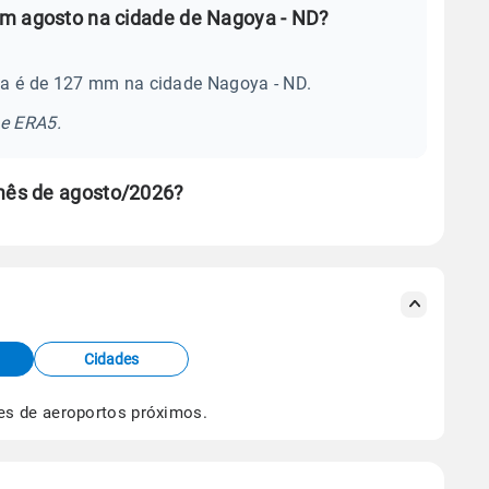
em agosto na cidade de Nagoya - ND?
ia é de 127 mm na cidade Nagoya - ND.
se ERA5.
mês de agosto/2026?
s meteorológicas e satélite do Centro de Previsão
TEC).
Cidades
os dados climáticos,
clique aqui.
es de aeroportos próximos.