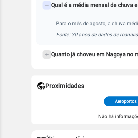
Qual é a média mensal de chuva 
-
Perguntas
frequentes
Para o mês de agosto, a chuva méd
sobre
Fonte: 30 anos de dados de reanáli
chuva
e
Quanto já choveu em Nagoya no 
temperatura
Proximidades
Fonte: dados combinados de estaçõe
de Tempo e Estudos Climáticos (CP
Aeroportos
Para obter mais informações sobre 
Não há informaçõ