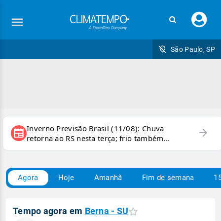
Faç
seu
logi
São Paulo, SP
Inverno Previsão Brasil (11/08): Chuva
arrow_forward
newspaper
retorna ao RS nesta terça; frio também
persiste e há chance de geada
Agora
Hoje
Amanhã
Fim de semana
15
Tempo agora em
Berna - SU