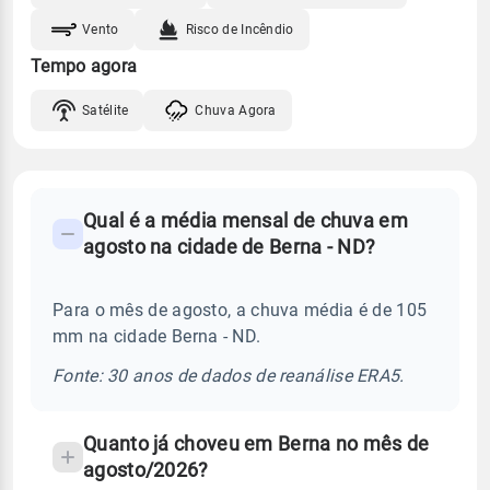
Vento
Risco de Incêndio
Tempo agora
Satélite
Chuva Agora
FAQ
Qual é a média mensal de chuva em
-
agosto na cidade de Berna - ND?
Perguntas
frequentes
Para o mês de agosto, a chuva média é de 105
sobre
mm na cidade Berna - ND.
chuva
e
Fonte: 30 anos de dados de reanálise ERA5.
temperatura
Quanto já choveu em Berna no mês de
agosto/2026?