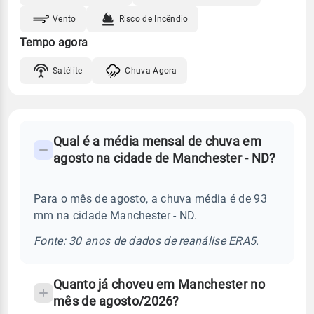
Vento
Risco de Incêndio
Tempo agora
Satélite
Chuva Agora
FAQ
Qual é a média mensal de chuva em
-
agosto na cidade de Manchester - ND?
Perguntas
frequentes
Para o mês de agosto, a chuva média é de 93
sobre
mm na cidade Manchester - ND.
chuva
e
Fonte: 30 anos de dados de reanálise ERA5.
temperatura
Quanto já choveu em Manchester no
mês de agosto/2026?