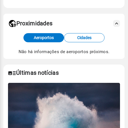
Proximidades
Fonte: dados combinados de estações
Aeroportos
Cidades
meteorológicas e satélite do Centro de Previsão
de Tempo e Estudos Climáticos (CPTEC).
Não há informações de aeroportos próximos.
Para obter mais informações sobre os dados
climáticos,
clique aqui.
Últimas notícias