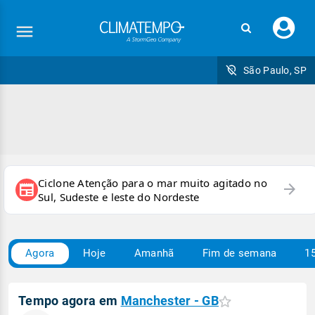
Faç
seu
logi
São Paulo, SP
Ciclone Atenção para o mar muito agitado no
arrow_forward
newspaper
Sul, Sudeste e leste do Nordeste
Agora
Hoje
Amanhã
Fim de semana
15
Tempo agora em
Manchester - GB