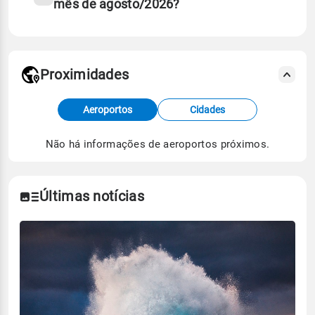
mês de agosto/2026?
Proximidades
Fonte: dados combinados de estações
Aeroportos
Cidades
meteorológicas e satélite do Centro de Previsão
de Tempo e Estudos Climáticos (CPTEC).
Não há informações de aeroportos próximos.
Para obter mais informações sobre os dados
climáticos,
clique aqui.
Últimas notícias