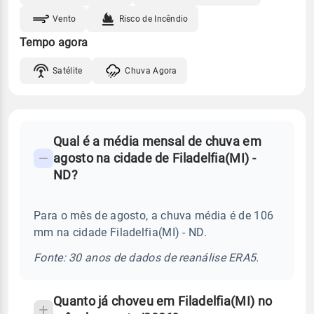
Vento
Risco de Incêndio
Tempo agora
Satélite
Chuva Agora
FAQ
Qual é a média mensal de chuva em
-
agosto na cidade de Filadelfia(MI) -
Perguntas
ND?
frequentes
sobre
Para o mês de agosto, a chuva média é de 106
chuva
mm na cidade Filadelfia(MI) - ND.
e
temperatura
Fonte: 30 anos de dados de reanálise ERA5.
Quanto já choveu em Filadelfia(MI) no