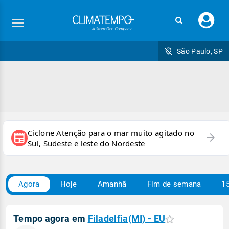
Faç
seu
logi
São Paulo, SP
Ciclone Atenção para o mar muito agitado no
arrow_forward
newspaper
Sul, Sudeste e leste do Nordeste
Agora
Hoje
Amanhã
Fim de semana
15
Tempo agora em
Filadelfia(MI) - EU