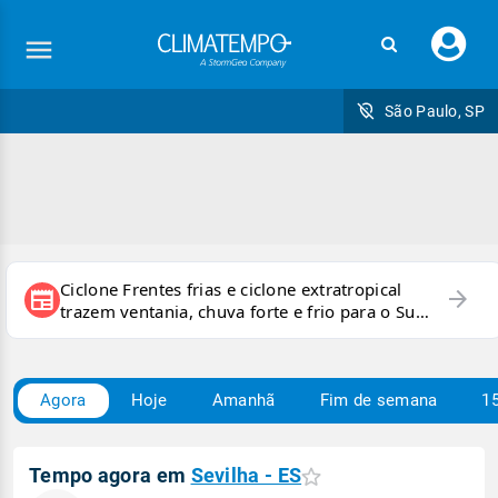
Faç
seu
logi
São Paulo, SP
Ciclone Frentes frias e ciclone extratropical
arrow_forward
newspaper
trazem ventania, chuva forte e frio para o Sul
e Sudeste
Agora
Hoje
Amanhã
Fim de semana
15
Tempo agora em
Sevilha - ES