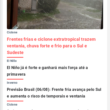
Ciclone
Frentes frias e ciclone extratropical trazem
ventania, chuva forte e frio para o Sul e
Sudeste
El Niño
El Niño já é forte e ganhará mais força até a
primavera
Inverno
Previsão Brasil (06/08): Frente fria avança pelo Sul
e aumenta o risco de temporais e ventania
Ciclone