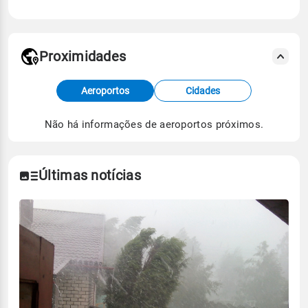
Proximidades
Fonte: dados combinados de estações
Aeroportos
Cidades
meteorológicas e satélite do Centro de Previsão
de Tempo e Estudos Climáticos (CPTEC).
Não há informações de aeroportos próximos.
Para obter mais informações sobre os dados
climáticos,
clique aqui.
Últimas notícias