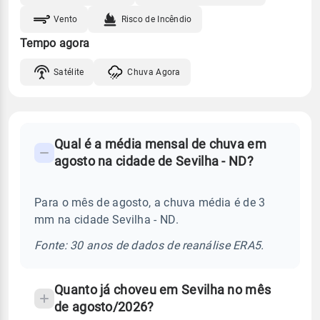
Vento
Risco de Incêndio
Tempo agora
Satélite
Chuva Agora
FAQ
Qual é a média mensal de chuva em
-
agosto na cidade de Sevilha - ND?
Perguntas
frequentes
Para o mês de agosto, a chuva média é de 3
sobre
mm na cidade Sevilha - ND.
chuva
e
Fonte: 30 anos de dados de reanálise ERA5.
temperatura
Quanto já choveu em Sevilha no mês
de agosto/2026?