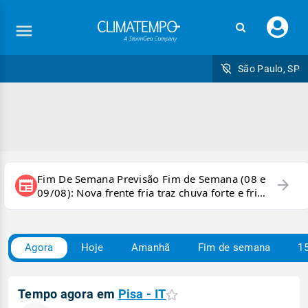
Faç
seu
logi
São Paulo, SP
Fim De Semana Previsão Fim de Semana (08 e
arrow_forward
newspaper
09/08): Nova frente fria traz chuva forte e frio
para áreas do país
Agora
Hoje
Amanhã
Fim de semana
15
Tempo agora em
Pisa - IT