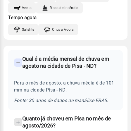
Vento
Risco de Incêndio
Tempo agora
Satélite
Chuva Agora
FAQ
Qual é a média mensal de chuva em
-
agosto na cidade de Pisa - ND?
Perguntas
frequentes
Para o mês de agosto, a chuva média é de 101
sobre
mm na cidade Pisa - ND.
chuva
e
Fonte: 30 anos de dados de reanálise ERA5.
temperatura
Quanto já choveu em Pisa no mês de
agosto/2026?