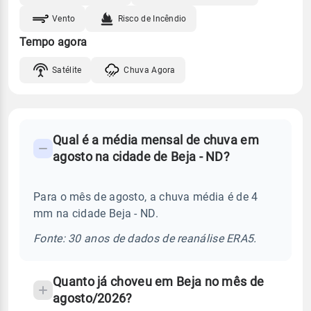
Vento
Risco de Incêndio
Tempo agora
Satélite
Chuva Agora
FAQ
Qual é a média mensal de chuva em
-
agosto na cidade de Beja - ND?
Perguntas
frequentes
Para o mês de agosto, a chuva média é de 4
sobre
mm na cidade Beja - ND.
chuva
e
Fonte: 30 anos de dados de reanálise ERA5.
temperatura
Quanto já choveu em Beja no mês de
agosto/2026?