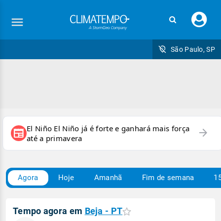
Faç
seu
logi
São Paulo, SP
El Niño El Niño já é forte e ganhará mais força
arrow_forward
newspaper
até a primavera
Agora
Hoje
Amanhã
Fim de semana
15
Tempo agora em
Beja - PT