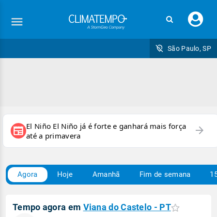
Faç
seu
logi
São Paulo, SP
El Niño El Niño já é forte e ganhará mais força
arrow_forward
newspaper
até a primavera
Agora
Hoje
Amanhã
Fim de semana
15
Tempo agora em
Viana do Castelo - PT