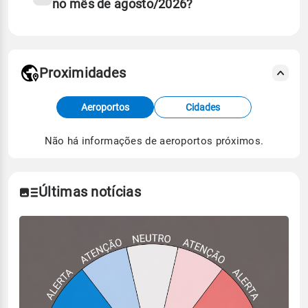
no mês de agosto/2026?
Proximidades
Fonte: dados combinados de estações
Aeroportos
Cidades
meteorológicas e satélite do Centro de Previsão
de Tempo e Estudos Climáticos (CPTEC).
Não há informações de aeroportos próximos.
Para obter mais informações sobre os dados
climáticos,
clique aqui.
Últimas notícias