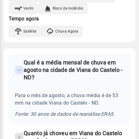
Vento
Risco de Incêndio
Tempo agora
Satélite
Chuva Agora
FAQ
Qual é a média mensal de chuva em
-
agosto na cidade de Viana do Castelo -
Perguntas
ND?
frequentes
sobre
Para o mês de agosto, a chuva média é de 53
chuva
mm na cidade Viana do Castelo - ND.
e
temperatura
Fonte: 30 anos de dados de reanálise ERA5.
Quanto já choveu em Viana do Castelo