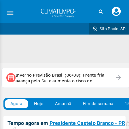
Faç
seu
logi
São Paulo, SP
Inverno Previsão Brasil (06/08): Frente fria
arrow_forward
newspaper
avança pelo Sul e aumenta o risco de
temporais e ventania
Agora
Hoje
Amanhã
Fim de semana
15
Tempo agora em
Presidente Castelo Branco - PR