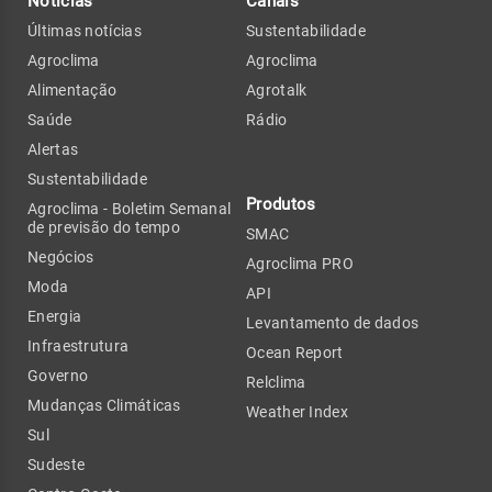
Notícias
Canais
Últimas notícias
Sustentabilidade
Agroclima
Agroclima
Alimentação
Agrotalk
Saúde
Rádio
Alertas
Sustentabilidade
Produtos
Agroclima - Boletim Semanal
de previsão do tempo
SMAC
Negócios
Agroclima PRO
Moda
API
Energia
Levantamento de dados
Infraestrutura
Ocean Report
Governo
Relclima
Mudanças Climáticas
Weather Index
Sul
Sudeste