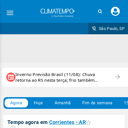
Faç
seu
logi
São Paulo, SP
Inverno Previsão Brasil (11/08): Chuva
arrow_forward
newspaper
retorna ao RS nesta terça; frio também
persiste e há chance de geada
Agora
Hoje
Amanhã
Fim de semana
15
Tempo agora em
Corrientes - AR