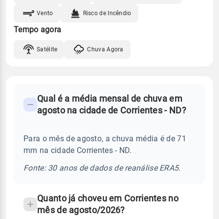
Vento
Risco de Incêndio
Tempo agora
Satélite
Chuva Agora
FAQ
Qual é a média mensal de chuva em
-
agosto na cidade de Corrientes - ND?
Perguntas
frequentes
Para o mês de agosto, a chuva média é de 71
sobre
mm na cidade Corrientes - ND.
chuva
e
Fonte: 30 anos de dados de reanálise ERA5.
temperatura
Quanto já choveu em Corrientes no
mês de agosto/2026?