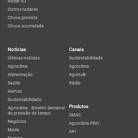
Radar RJ
Outros radares
Chuva prevista
Chuva acumulada
Notícias
Canais
Últimas notícias
Sustentabilidade
Agroclima
Agroclima
Alimentação
Agrotalk
Saúde
Rádio
Alertas
Sustentabilidade
Produtos
Agroclima - Boletim Semanal
de previsão do tempo
SMAC
Negócios
Agroclima PRO
Moda
API