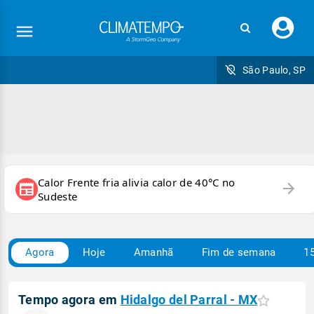
Faç
seu
logi
São Paulo, SP
Calor Frente fria alivia calor de 40°C no
arrow_forward
newspaper
Sudeste
Agora
Hoje
Amanhã
Fim de semana
15
Tempo agora em
Hidalgo del Parral - MX