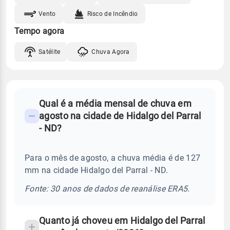
Vento
Risco de Incêndio
Tempo agora
Satélite
Chuva Agora
FAQ
Qual é a média mensal de chuva em
-
agosto na cidade de Hidalgo del Parral
Perguntas
- ND?
frequentes
sobre
Para o mês de agosto, a chuva média é de 127
chuva
mm na cidade Hidalgo del Parral - ND.
e
temperatura
Fonte: 30 anos de dados de reanálise ERA5.
Quanto já choveu em Hidalgo del Parral