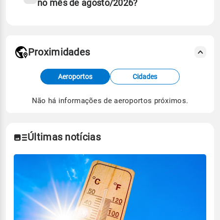
no mês de agosto/2026?
Proximidades
Fonte: dados combinados de estações
Aeroportos
Cidades
meteorológicas e satélite do Centro de Previsão
de Tempo e Estudos Climáticos (CPTEC).
Não há informações de aeroportos próximos.
Para obter mais informações sobre os dados
climáticos,
clique aqui.
Últimas notícias